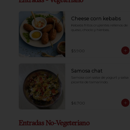
Entradas - Vegeteriano
Cheese corn kebabs
Kebabs fritos crujientes rellenos de 
queso, choclo y hierbas.
$5.900
Samosa chat
Samosa con salsa de yogurt y salsa 
picante de tamarindo.
$6.700
Entradas No-Vegeteriano