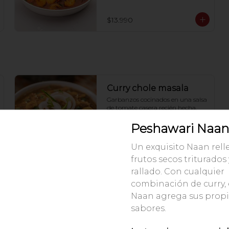
$13.990
Curry chole masala
Garbanzos cocinados en una salsa 
de tomate casera recién hecha. 
Una especialidad de la ciudad de 
punjab en india.
Peshawari Naan
$7.990
Un exquisito Naan rell
frutos secos triturados
rallado. Con cualquier
Curry malai kofta
combinación de curry, 
Empanadillas de papa y paneer 
Naan agrega sus prop
hecho en la casa bañadas en una 
sabores.
cremosa salsa de tomate.