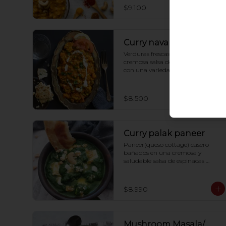
$9.100
Curry navabi hundi
Verduras frescas cocidas en una 
cremosa salsa de tomate y cebolla 
con una variedad de especias de la 
india.
$8.500
Curry palak paneer
Paneer(queso cottage) casero 
bañados en una cremosa y 
saludable salsa de espinacas 
casera.
$8.990
Mushroom Masala/