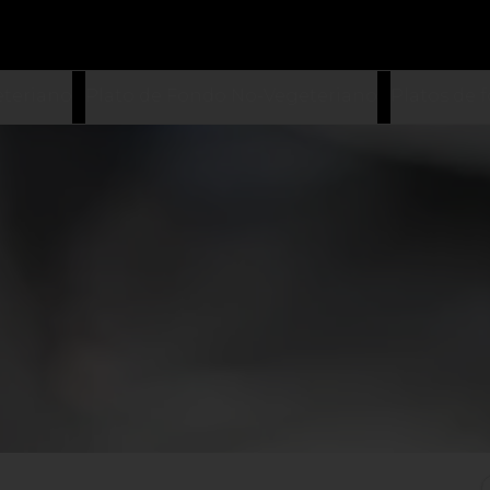
eteriano
Plato de Fondo No-Vegeteriano
Platos de 