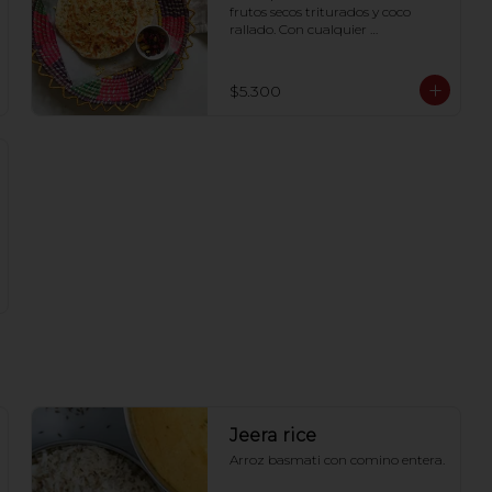
frutos secos triturados y coco 
rallado. Con cualquier 
combinación de curry, este Naan 
agrega sus propios sabores.
$5.300
Jeera rice
Arroz basmati con comino entera.