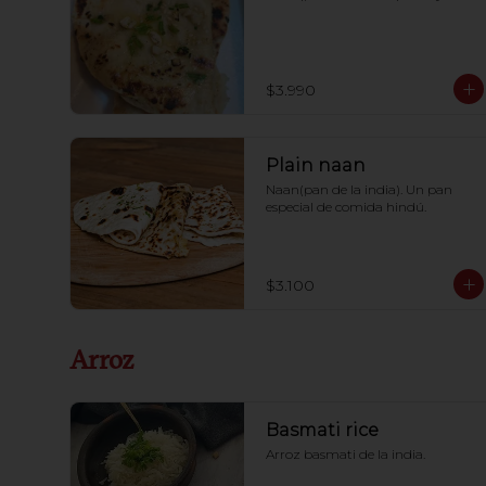
$3.990
Plain naan
Naan(pan de la india). Un pan 
especial de comida hindú.
$3.100
Arroz
Basmati rice
Arroz basmati de la india.