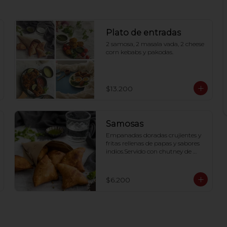
Plato de entradas
2 samosa, 2 masala vada, 2 cheese 
corn kebabs y pakodas.
$13.200
Samosas
Empanadas doradas crujientes y 
fritas rellenas de papas y sabores 
indios.Servido con chutney de 
menta y una auténtica salsa 
tamarindo dulce.
$6.200