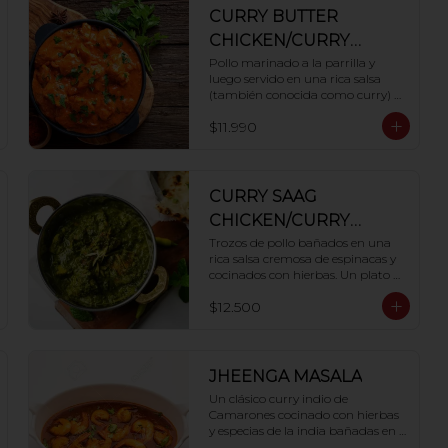
CURRY BUTTER
CHICKEN/CURRY
POLLO LA
Pollo marinado a la parrilla y 
luego servido en una rica salsa 
MANTEQUILLA
(también conocida como curry) 
hecha con tomate, mantequilla y 
$11.990
una mezcla

especial de especias como base.
CURRY SAAG
CHICKEN/CURRY
POLLO CON ESPINACA
Trozos de pollo bañados en una 
rica salsa cremosa de espinacas y

cocinados con hierbas. Un plato 
saludable y con mucho sabor
$12.500
JHEENGA MASALA
Un clásico curry indio de 
Camarones cocinado con hierbas 
y especias de la india bañadas en 
una deliciosa salsa de tomate