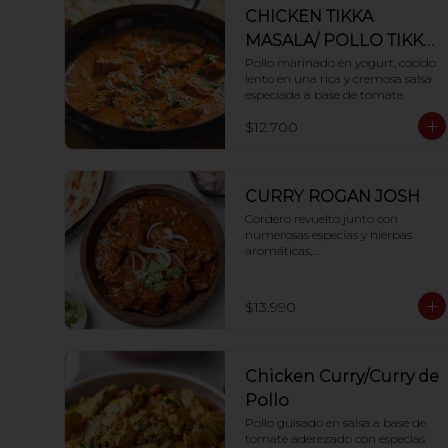
CHICKEN TIKKA
MASALA/ POLLO TIKKA
MASALA
Pollo marinado en yogurt, cocido 
lento en una rica y cremosa salsa 
especiada a base de tomate
$12.700
CURRY ROGAN JOSH
Cordero revuelto junto con 
numerosas especias y hierbas 
aromáticas,

mezclado con yogurt y cocinado a 
presión hasta que esté suave y 
tierno.
$13.990
Chicken Curry/Curry de
Pollo
Pollo guisado en salsa a base de 
tomate aderezado con especias 