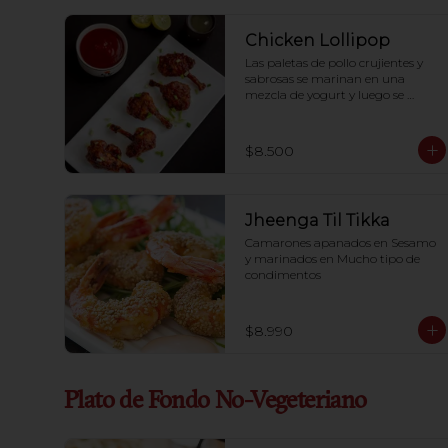
Chicken Lollipop
Las paletas de pollo crujientes y 
sabrosas se marinan en una 
mezcla de yogurt y luego se 
recubren con una mezcla de pan 
rallado y especias.
$8.500
Jheenga Til Tikka
Camarones apanados en Sesamo 
y marinados en Mucho tipo de

condimentos
$8.990
Plato de Fondo No-Vegeteriano