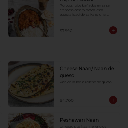
Porotos rojos bañados en salsa 
cremosa casera fresca. esta 
especialidad de zaika es una 
combinación de comida sana y 
sabrosa.
$7.990
Cheese Naan/ Naan de
queso
Pan de la India relleno de queso
$4.700
Peshawari Naan
Un exquisito Naan relleno de 