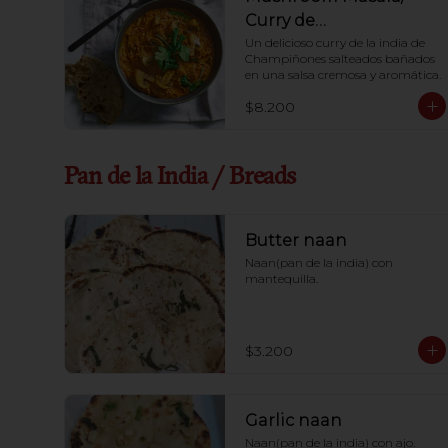
Curry de
Champiniones
Un delicioso curry de la india de 
Champiñones salteados bañados 
en una salsa cremosa y aromática.
$8.200
Pan de la India / Breads
Butter naan
Naan(pan de la india) con 
mantequilla.
$3.200
Garlic naan
Naan(pan de la india) con ajo.