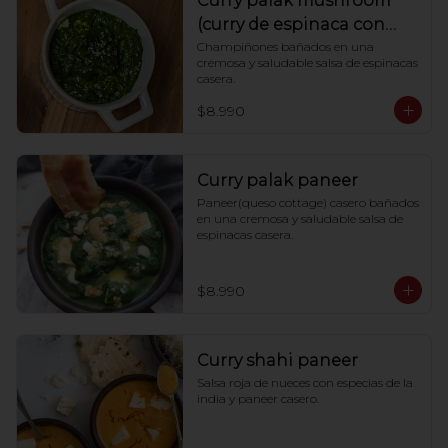
Curry palak mushroom
(curry de espinaca con
champiñones)
Champiñones bañados en una 
cremosa y saludable salsa de espinacas 
casera.
$8.990
Curry palak paneer
Paneer(queso cottage) casero bañados 
en una cremosa y saludable salsa de 
espinacas casera.
$8.990
Curry shahi paneer
Salsa roja de nueces con especias de la 
india y paneer casero.