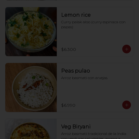
Lemon rice
Curry palak aloo (curry espinaca con 
papas)
$6.300
Peas pulao
Arroz basmati con arvejas.
$6.990
Veg Biryani
Arroz basmati tradicional de la India 
con verduras saludables, aroma a 