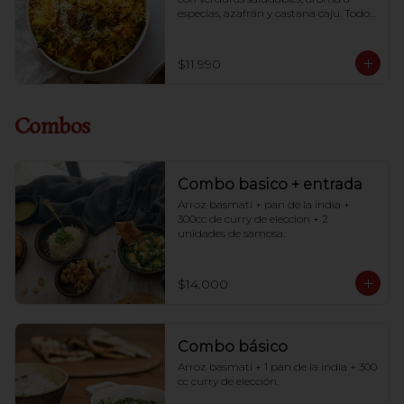
especias, azafrán y castana caju. Todos 
cocinado a la perfección.
$11.990
Combos
Combo basico + entrada
Arroz basmati + pan de la india + 
300cc de curry de eleccion + 2 
unidades de samosa.
$14.000
Combo básico
Arroz basmati + 1 pan de la india + 300 
cc curry de elección.