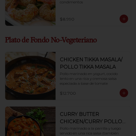
condimentos
$8.990
Plato de Fondo No-Vegeteriano
CHICKEN TIKKA MASALA/
POLLO TIKKA MASALA
Pollo marinado en yogurt, cocido 
lento en una rica y cremosa salsa 
especiada a base de tomate
$12.700
CURRY BUTTER
CHICKEN/CURRY POLLO
LA MANTEQUILLA
Pollo marinado a la parrilla y luego 
servido en una rica salsa (también 