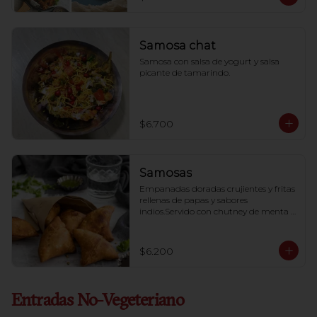
Samosa chat
Samosa con salsa de yogurt y salsa 
picante de tamarindo.
$6.700
Samosas
Empanadas doradas crujientes y fritas 
rellenas de papas y sabores 
indios.Servido con chutney de menta y 
una auténtica salsa tamarindo dulce.
$6.200
Entradas No-Vegeteriano