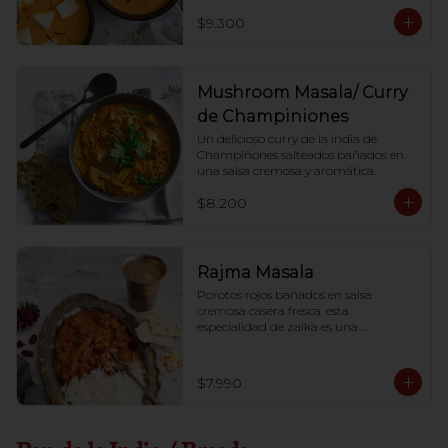
$9.300
Mushroom Masala/ Curry
de Champiniones
Un delicioso curry de la india de 
Champiñones salteados bañados en 
una salsa cremosa y aromática.
$8.200
Rajma Masala
Porotos rojos bañados en salsa 
cremosa casera fresca. esta 
especialidad de zaika es una 
combinación de comida sana y 
sabrosa.
$7.990