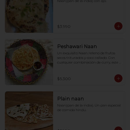
Naan(pan de la india) con ajo.
$3.990
Peshawari Naan
Un exquisito Naan relleno de frutos 
secos triturados y coco rallado. Con 
cualquier combinación de curry, este 
Naan agrega sus propios sabores.
$5.300
Plain naan
Naan(pan de la india). Un pan especial 
de comida hindú.