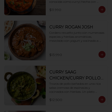
conocida como curry) hecha con 
tomate, mantequilla y una mezcla

$11.990
especial de especias como base.
CURRY ROGAN JOSH
Cordero revuelto junto con numerosas 
especias y hierbas aromáticas,

mezclado con yogurt y cocinado a 
presión hasta que esté suave y tierno.
$13.990
CURRY SAAG
CHICKEN/CURRY POLLO
CON ESPINACA
Trozos de pollo bañados en una rica 
salsa cremosa de espinacas y

cocinados con hierbas. Un plato 
saludable y con mucho sabor
$12.500