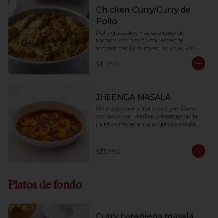
Chicken Curry/Curry de
Pollo
Pollo guisado en salsa a base de 
tomate aderezado con especias 
aromáticas. El curry en polvo es una 
mezcla de especias hecha con cilantro, 
$11.990
cúrcuma, comino y muchos 
condimentos.
JHEENGA MASALA
Un clásico curry indio de Camarones 
cocinado con hierbas y especias de la 
india bañadas en una deliciosa salsa 
de tomate
$13.990
Platos de fondo
Curry berenjena masala